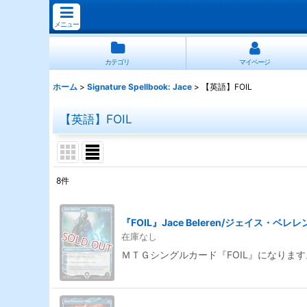
メニュー
カテゴリ
マイページ
ホーム
>
Signature Spellbook: Jace
>
【英語】FOIL
【英語】FOIL
8
件
表示数
:
『FOIL』Jace Beleren/ジェイス・ベレレ
並び順
:
在庫なし
ＭＴＧシングルカード『FOIL』になります