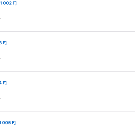
1 002 F
]
。
3 F
]
。
4 F
]
。
1 005 F
]