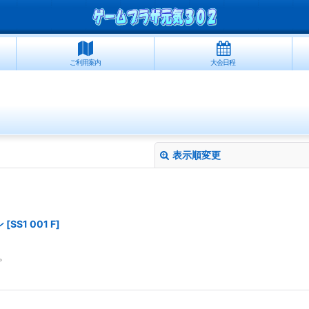
ご利用案内
大会日程
表示順変更
ン
[
SS1 001 F
]
。
絞り込む