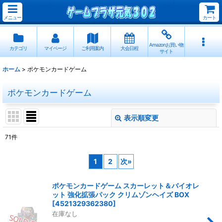
メニュー
カート
Amazonお買い物
カテゴリ
マイページ
ご利用案内
大会日程
サイト
ホーム
>
ポケモンカードゲーム
ポケモンカードゲーム
表示順変更
閉じる
71
件
サブカテゴリ
:
1
2
次
»
表示数
:
ポケモンカードゲーム スカーレット＆バイオレ
ット 強化拡張パック クリムゾンヘイズ BOX
並び順
:
[
4521329362380
]
在庫なし