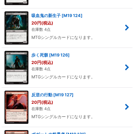
吸血鬼の新生子
[
M19 124
]
20
円
(税込)
在庫数 4点
MTGシングルカードになります。
歩く死骸
[
M19 126
]
20
円
(税込)
在庫数 4点
MTGシングルカードになります。
反逆の行動
[
M19 127
]
20
円
(税込)
在庫数 4点
MTGシングルカードになります。