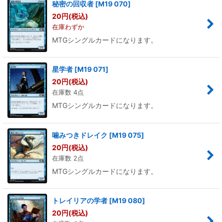
秘密の回収者
[
M19 070
]
20
円
(税込)
在庫わずか
MTGシングルカードになります。
星学者
[
M19 071
]
20
円
(税込)
在庫数 4点
MTGシングルカードになります。
噛みつきドレイク
[
M19 075
]
20
円
(税込)
在庫数 2点
MTGシングルカードになります。
トレイリアの学者
[
M19 080
]
20
円
(税込)