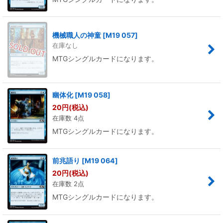
機械職人の神童
[
M19 057
]
在庫なし
MTGシングルカードになります。
幽体化
[
M19 058
]
20
円
(税込)
在庫数 4点
MTGシングルカードになります。
前兆語り
[
M19 064
]
20
円
(税込)
在庫数 2点
MTGシングルカードになります。