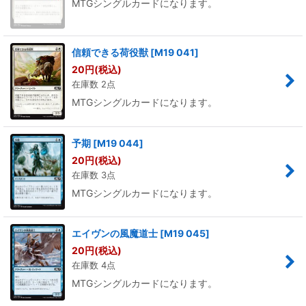
MTGシングルカードになります。
信頼できる荷役獣
[
M19 041
]
20
円
(税込)
在庫数 2点
MTGシングルカードになります。
予期
[
M19 044
]
20
円
(税込)
在庫数 3点
MTGシングルカードになります。
エイヴンの風魔道士
[
M19 045
]
20
円
(税込)
在庫数 4点
MTGシングルカードになります。