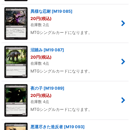
異様な忍耐
[
M19 085
]
20
円
(税込)
在庫数 2点
MTGシングルカードになります。
沼踏み
[
M19 087
]
20
円
(税込)
在庫数 4点
MTGシングルカードになります。
夜の子
[
M19 089
]
20
円
(税込)
在庫数 4点
MTGシングルカードになります。
悪運尽きた造反者
[
M19 093
]