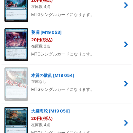
20
円
(税込)
在庫数 4点
MTGシングルカードになります。
萎凋
[
M19 053
]
20
円
(税込)
在庫数 2点
MTGシングルカードになります。
本質の散乱
[
M19 054
]
在庫なし
MTGシングルカードになります。
大襞海蛇
[
M19 056
]
20
円
(税込)
在庫数 4点
MTGシングルカードになります。