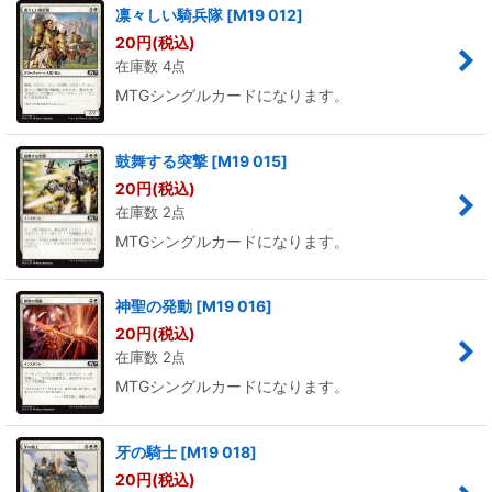
凛々しい騎兵隊
[
M19 012
]
20
円
(税込)
在庫数 4点
MTGシングルカードになります。
鼓舞する突撃
[
M19 015
]
20
円
(税込)
在庫数 2点
MTGシングルカードになります。
神聖の発動
[
M19 016
]
20
円
(税込)
在庫数 2点
MTGシングルカードになります。
牙の騎士
[
M19 018
]
20
円
(税込)