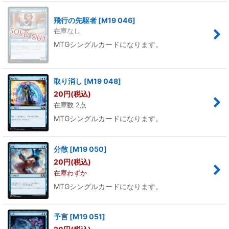
飛行の先駆者
[
M19 046
]
在庫なし
MTGシングルカードになります。
取り消し
[
M19 048
]
20
円
(税込)
在庫数 2点
MTGシングルカードになります。
分散
[
M19 050
]
20
円
(税込)
在庫わずか
MTGシングルカードになります。
予言
[
M19 051
]