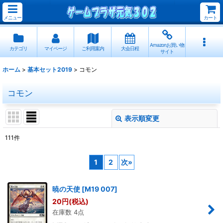
メニュー
カート
Amazonお買い物
カテゴリ
マイページ
ご利用案内
大会日程
サイト
ホーム
>
基本セット2019
>
コモン
コモン
表示順変更
閉じる
111
件
表示数
:
1
2
次
»
並び順
:
暁の天使
[
M19 007
]
絞り込む
20
円
(税込)
在庫数 4点