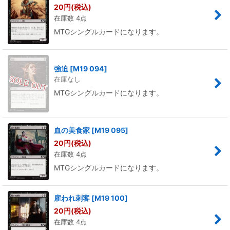
20
円
(税込)
在庫数 4点
MTGシングルカードになります。
強迫
[
M19 094
]
在庫なし
MTGシングルカードになります。
血の美食家
[
M19 095
]
20
円
(税込)
在庫数 4点
MTGシングルカードになります。
雇われ刺客
[
M19 100
]
20
円
(税込)
在庫数 4点