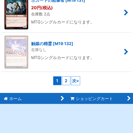
ボガートの粗暴者
[
M19 131
]
20
円
(税込)
在庫数 2点
MTGシングルカードになります。
触媒の精霊
[
M19 132
]
在庫なし
MTGシングルカードになります。
1
2
次
»
ホーム
ショッピングカート
最近チェックしたアイテ
ログイン
ム
特定商取引法表示
ご利用案内