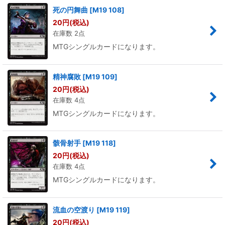
死の円舞曲
[
M19 108
]
20
円
(税込)
在庫数 2点
MTGシングルカードになります。
精神腐敗
[
M19 109
]
20
円
(税込)
在庫数 4点
MTGシングルカードになります。
骸骨射手
[
M19 118
]
20
円
(税込)
在庫数 4点
MTGシングルカードになります。
流血の空渡り
[
M19 119
]
20
円
(税込)