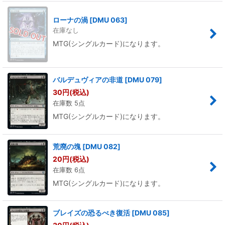
ローナの渦
[
DMU 063
]
在庫なし
MTG(シングルカード)になります。
バルデュヴィアの非道
[
DMU 079
]
30
円
(税込)
在庫数 5点
MTG(シングルカード)になります。
荒廃の塊
[
DMU 082
]
20
円
(税込)
在庫数 6点
MTG(シングルカード)になります。
ブレイズの恐るべき復活
[
DMU 085
]