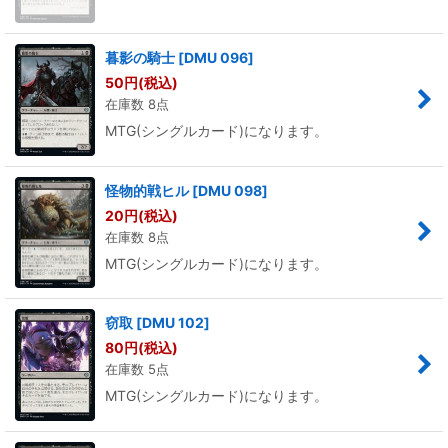
暮影の騎士
[
DMU 096
]
50
円
(税込)
在庫数 8点
MTG(シングルカード)になります。
怪物的戦ヒル
[
DMU 098
]
20
円
(税込)
在庫数 8点
MTG(シングルカード)になります。
窃取
[
DMU 102
]
80
円
(税込)
在庫数 5点
MTG(シングルカード)になります。