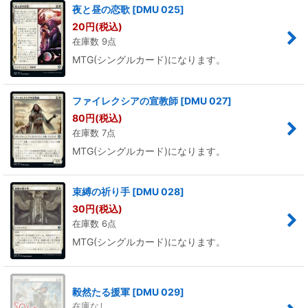
夜と昼の恋歌
[
DMU 025
]
20
円
(税込)
在庫数 9点
MTG(シングルカード)になります。
ファイレクシアの宣教師
[
DMU 027
]
80
円
(税込)
在庫数 7点
MTG(シングルカード)になります。
束縛の祈り手
[
DMU 028
]
30
円
(税込)
在庫数 6点
MTG(シングルカード)になります。
毅然たる援軍
[
DMU 029
]
在庫なし