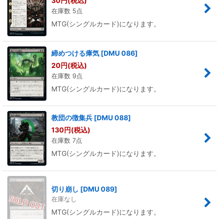
30
円
(税込)
在庫数 5点
MTG(シングルカード)になります。
締めつける瘴気
[
DMU 086
]
20
円
(税込)
在庫数 9点
MTG(シングルカード)になります。
教団の徴集兵
[
DMU 088
]
130
円
(税込)
在庫数 7点
MTG(シングルカード)になります。
切り崩し
[
DMU 089
]
在庫なし
MTG(シングルカード)になります。