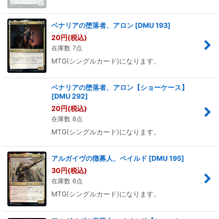
ベナリアの堕落者、アロン
[
DMU 193
]
20
円
(税込)
在庫数 7点
MTG(シングルカード)になります。
ベナリアの堕落者、アロン【ショーケース】
[
DMU 292
]
20
円
(税込)
在庫数 8点
MTG(シングルカード)になります。
アルガイヴの徴募人、ベイルド
[
DMU 195
]
30
円
(税込)
在庫数 6点
MTG(シングルカード)になります。