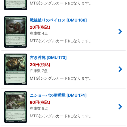
MTG(シングルカード)になります。
戦線破りのベイロス
[
DMU 168
]
20
円
(税込)
在庫数 4点
MTG(シングルカード)になります。
古き苔髭
[
DMU 173
]
20
円
(税込)
在庫数 7点
MTG(シングルカード)になります。
ニショーバの喧嘩屋
[
DMU 174
]
80
円
(税込)
在庫数 9点
MTG(シングルカード)になります。