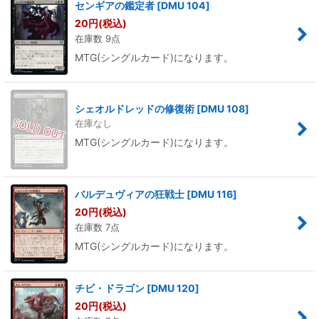
センギアの鑑定者
[
DMU 104
]
20
円
(税込)
在庫数 9点
MTG(シングルカード)になります。
シェオルドレッドの修復術
[
DMU 108
]
在庫なし
MTG(シングルカード)になります。
バルデュヴィアの狂戦士
[
DMU 116
]
20
円
(税込)
在庫数 7点
MTG(シングルカード)になります。
チビ・ドラゴン
[
DMU 120
]
20
円
(税込)