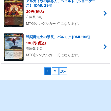
アルガイヴの徴募人、ベイルド【ショーケー
ス】
[
DMU 294
]
30
円
(税込)
在庫数 8点
MTG(シングルカード)になります。
戦闘魔道士の隊長、バルモア
[
DMU 196
]
100
円
(税込)
在庫数 3点
MTG(シングルカード)になります。
1
2
次
»
ホーム
ショッピングカート
最近チェックしたアイテ
ログイン
ム
特定商取引法表示
ご利用案内