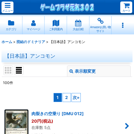
メニュー
カート
Amazonお買い物
カテゴリ
マイページ
ご利用案内
大会日程
サイト
ホーム
>
団結のドミナリア
>
【日本語】アンコモン
【日本語】アンコモン
表示順変更
閉じる
100
件
表示数
:
1
2
次
»
並び順
:
肉裂きの空乗り
[
DMU 012
]
絞り込む
20
円
(税込)
在庫数 5点