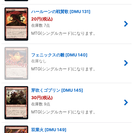
ハールーンの戦賛歌
[
DMU 131
]
20
円
(税込)
在庫数 7点
MTG(シングルカード)になります。
フェニックスの雛
[
DMU 140
]
在庫なし
MTG(シングルカード)になります。
芽吹くゴブリン
[
DMU 145
]
30
円
(税込)
在庫数 9点
MTG(シングルカード)になります。
双業火
[
DMU 149
]