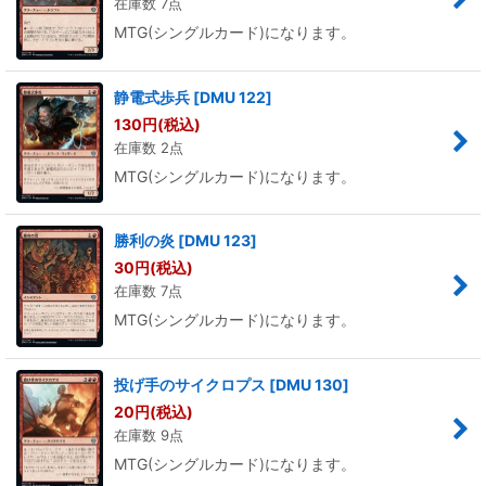
在庫数 7点
MTG(シングルカード)になります。
静電式歩兵
[
DMU 122
]
130
円
(税込)
在庫数 2点
MTG(シングルカード)になります。
勝利の炎
[
DMU 123
]
30
円
(税込)
在庫数 7点
MTG(シングルカード)になります。
投げ手のサイクロプス
[
DMU 130
]
20
円
(税込)
在庫数 9点
MTG(シングルカード)になります。