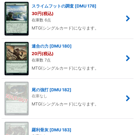
スライムフットの調査
[
DMU 178
]
30
円
(税込)
在庫数 6点
MTG(シングルカード)になります。
連合の力
[
DMU 180
]
20
円
(税込)
在庫数 7点
MTG(シングルカード)になります。
尾の強打
[
DMU 182
]
在庫なし
MTG(シングルカード)になります。
羅利骨灰
[
DMU 183
]