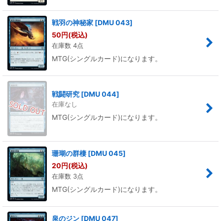
戦羽の神秘家
[
DMU 043
]
50
円
(税込)
在庫数 4点
MTG(シングルカード)になります。
戦闘研究
[
DMU 044
]
在庫なし
MTG(シングルカード)になります。
珊瑚の群棲
[
DMU 045
]
20
円
(税込)
在庫数 3点
MTG(シングルカード)になります。
泉のジン
[
DMU 047
]