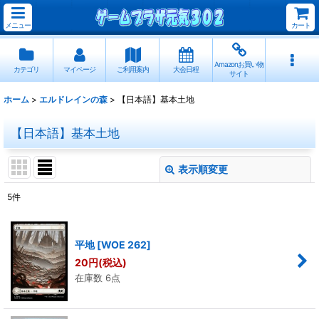
メニュー
カート
Amazonお買い物
カテゴリ
マイページ
ご利用案内
大会日程
サイト
ホーム
>
エルドレインの森
>
【日本語】基本土地
【日本語】基本土地
表示順変更
閉じる
5
件
表示数
:
平地
[
WOE 262
]
並び順
:
20
円
(税込)
在庫数 6点
絞り込む