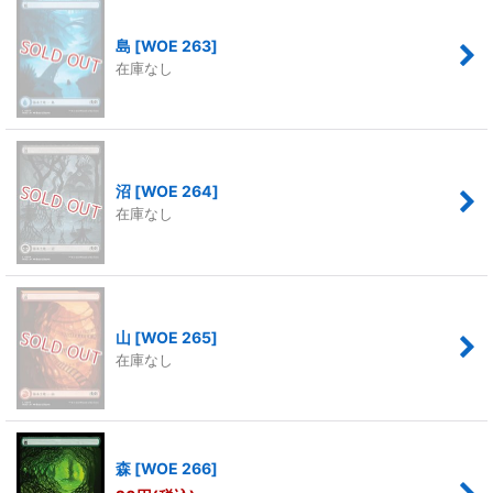
島
[
WOE 263
]
在庫なし
沼
[
WOE 264
]
在庫なし
山
[
WOE 265
]
在庫なし
森
[
WOE 266
]