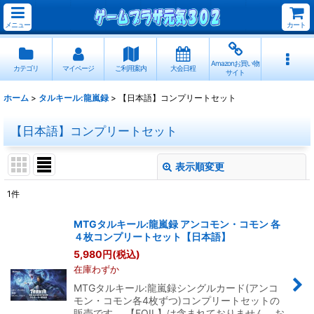
メニュー
カート
Amazonお買い物
カテゴリ
マイページ
ご利用案内
大会日程
サイト
ホーム
>
タルキール:龍嵐録
>
【日本語】コンプリートセット
【日本語】コンプリートセット
表示順変更
閉じる
1
件
表示数
:
MTGタルキール:龍嵐録 アンコモン・コモン 各
４枚コンプリートセット【日本語】
並び順
:
5,980
円
(税込)
在庫わずか
絞り込む
MTGタルキール:龍嵐録シングルカード(アンコ
モン・コモン各4枚ずつ)コンプリートセットの
販売です。 【FOIL】は含まれておりません。お