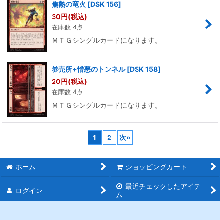
焦熱の竜火
[
DSK 156
]
30
円
(税込)
在庫数 4点
ＭＴＧシングルカードになります。
券売所+憎悪のトンネル
[
DSK 158
]
20
円
(税込)
在庫数 4点
ＭＴＧシングルカードになります。
1
2
次
»
ホーム
ショッピングカート
最近チェックしたアイテ
ログイン
ム
特定商取引法表示
ご利用案内