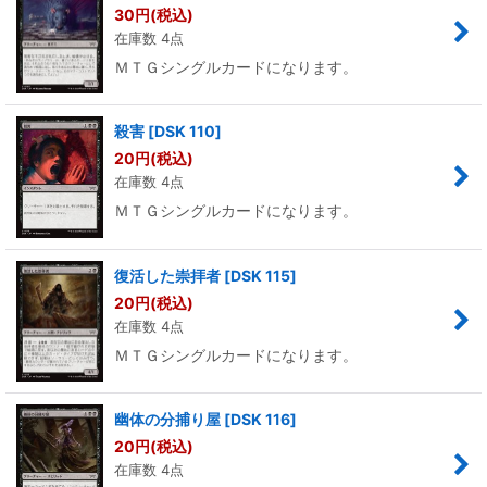
30
円
(税込)
在庫数 4点
ＭＴＧシングルカードになります。
殺害
[
DSK 110
]
20
円
(税込)
在庫数 4点
ＭＴＧシングルカードになります。
復活した崇拝者
[
DSK 115
]
20
円
(税込)
在庫数 4点
ＭＴＧシングルカードになります。
幽体の分捕り屋
[
DSK 116
]
20
円
(税込)
在庫数 4点