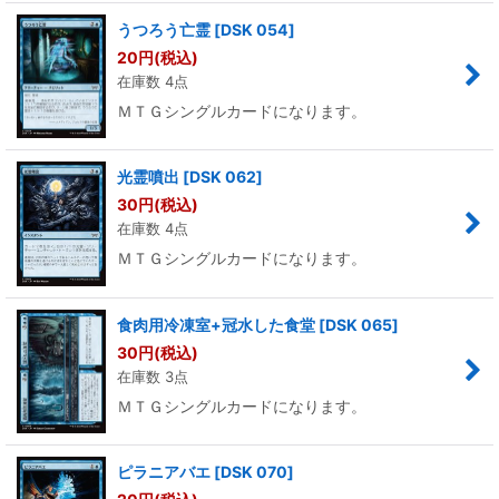
うつろう亡霊
[
DSK 054
]
20
円
(税込)
在庫数 4点
ＭＴＧシングルカードになります。
光霊噴出
[
DSK 062
]
30
円
(税込)
在庫数 4点
ＭＴＧシングルカードになります。
食肉用冷凍室+冠水した食堂
[
DSK 065
]
30
円
(税込)
在庫数 3点
ＭＴＧシングルカードになります。
ピラニアバエ
[
DSK 070
]