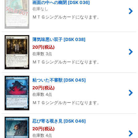
画面の中への幽閉
[
DSK 036
]
在庫なし
ＭＴＧシングルカードになります。
薄気味悪い双子
[
DSK 038
]
20
円
(税込)
在庫数 3点
ＭＴＧシングルカードになります。
粘ついた不審獣
[
DSK 045
]
20
円
(税込)
在庫数 4点
ＭＴＧシングルカードになります。
忍び寄る覗き見
[
DSK 046
]
20
円
(税込)
在庫数 4点