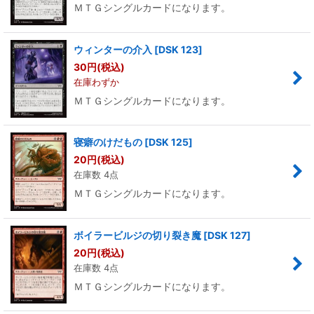
ＭＴＧシングルカードになります。
ウィンターの介入
[
DSK 123
]
30
円
(税込)
在庫わずか
ＭＴＧシングルカードになります。
寝癖のけだもの
[
DSK 125
]
20
円
(税込)
在庫数 4点
ＭＴＧシングルカードになります。
ボイラービルジの切り裂き魔
[
DSK 127
]
20
円
(税込)
在庫数 4点
ＭＴＧシングルカードになります。