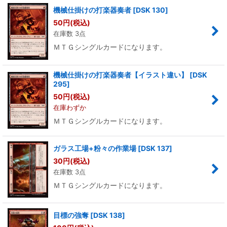
機械仕掛けの打楽器奏者
[
DSK 130
]
50
円
(税込)
在庫数 3点
ＭＴＧシングルカードになります。
機械仕掛けの打楽器奏者【イラスト違い】
[
DSK
295
]
50
円
(税込)
在庫わずか
ＭＴＧシングルカードになります。
ガラス工場+粉々の作業場
[
DSK 137
]
30
円
(税込)
在庫数 3点
ＭＴＧシングルカードになります。
目標の強奪
[
DSK 138
]