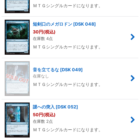
ＭＴＧシングルカードになります。
短剣口のメガロドン
[
DSK 048
]
30
円
(税込)
在庫数 4点
ＭＴＧシングルカードになります。
音を立てるな
[
DSK 049
]
在庫なし
ＭＴＧシングルカードになります。
謎への突入
[
DSK 052
]
50
円
(税込)
在庫数 2点
ＭＴＧシングルカードになります。