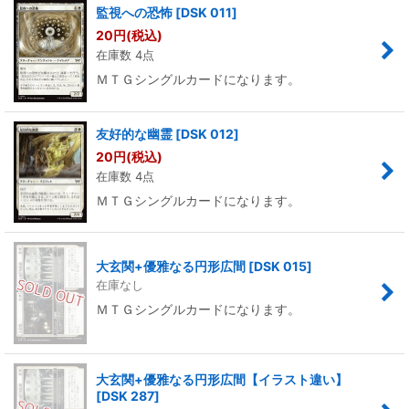
監視への恐怖
[
DSK 011
]
20
円
(税込)
在庫数 4点
ＭＴＧシングルカードになります。
友好的な幽霊
[
DSK 012
]
20
円
(税込)
在庫数 4点
ＭＴＧシングルカードになります。
大玄関+優雅なる円形広間
[
DSK 015
]
在庫なし
ＭＴＧシングルカードになります。
大玄関+優雅なる円形広間【イラスト違い】
[
DSK 287
]