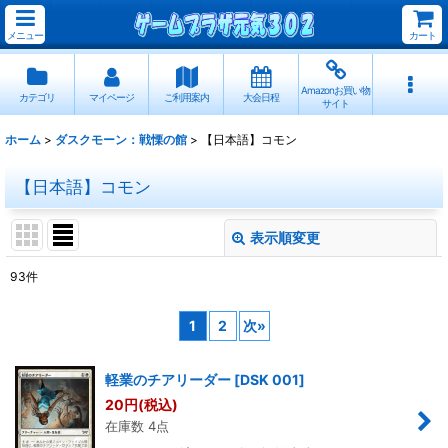
メニュー
カート
Amazonお買い物
カテゴリ
マイページ
ご利用案内
大会日程
サイト
ホーム
>
ダスクモーン：戦慄の館
>
【日本語】コモン
【日本語】コモン
表示順変更
閉じる
93
件
表示数
:
1
2
次
»
並び順
:
軽業のチアリーダー
[
DSK 001
]
絞り込む
20
円
(税込)
在庫数 4点