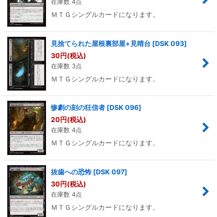
在庫数 4点
ＭＴＧシングルカードになります。
見捨てられた屋根裏部屋+見晴台
[
DSK 093
]
30
円
(税込)
在庫数 3点
ＭＴＧシングルカードになります。
惨劇の刻の狂信者
[
DSK 096
]
20
円
(税込)
在庫数 4点
ＭＴＧシングルカードになります。
抜歯への恐怖
[
DSK 097
]
30
円
(税込)
在庫数 4点
ＭＴＧシングルカードになります。