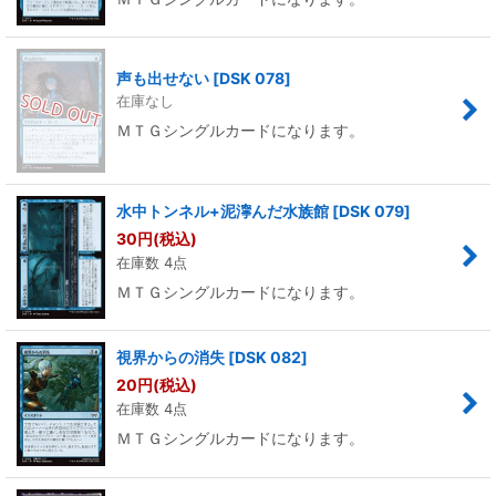
声も出せない
[
DSK 078
]
在庫なし
ＭＴＧシングルカードになります。
水中トンネル+泥濘んだ水族館
[
DSK 079
]
30
円
(税込)
在庫数 4点
ＭＴＧシングルカードになります。
視界からの消失
[
DSK 082
]
20
円
(税込)
在庫数 4点
ＭＴＧシングルカードになります。