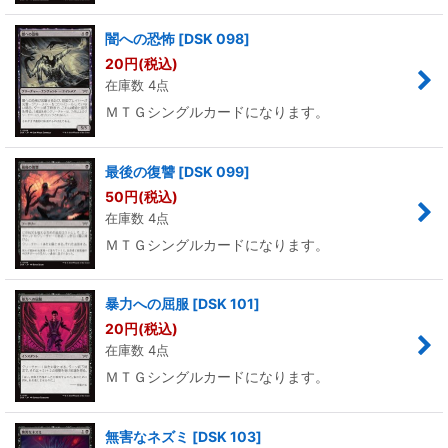
闇への恐怖
[
DSK 098
]
20
円
(税込)
在庫数 4点
ＭＴＧシングルカードになります。
最後の復讐
[
DSK 099
]
50
円
(税込)
在庫数 4点
ＭＴＧシングルカードになります。
暴力への屈服
[
DSK 101
]
20
円
(税込)
在庫数 4点
ＭＴＧシングルカードになります。
無害なネズミ
[
DSK 103
]