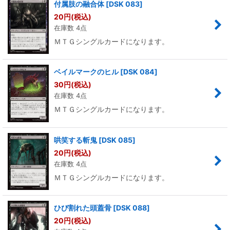
付属肢の融合体
[
DSK 083
]
20
円
(税込)
在庫数 4点
ＭＴＧシングルカードになります。
ベイルマークのヒル
[
DSK 084
]
30
円
(税込)
在庫数 4点
ＭＴＧシングルカードになります。
哄笑する斬鬼
[
DSK 085
]
20
円
(税込)
在庫数 4点
ＭＴＧシングルカードになります。
ひび割れた頭蓋骨
[
DSK 088
]
20
円
(税込)