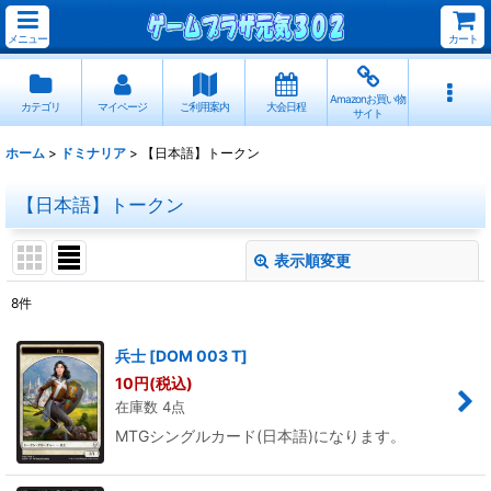
メニュー
カート
Amazonお買い物
カテゴリ
マイページ
ご利用案内
大会日程
サイト
ホーム
>
ドミナリア
>
【日本語】トークン
【日本語】トークン
表示順変更
閉じる
8
件
表示数
:
兵士
[
DOM 003 T
]
10
円
(税込)
並び順
:
在庫数 4点
MTGシングルカード(日本語)になります。
絞り込む