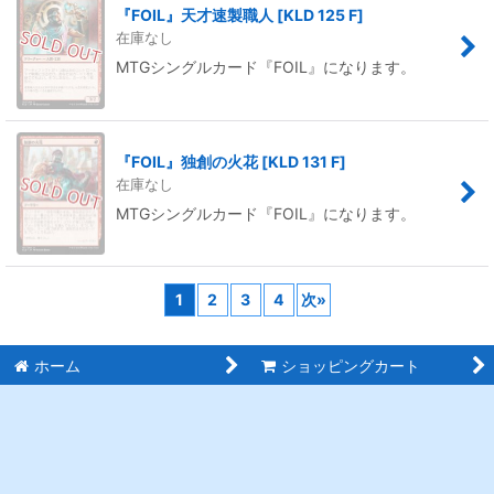
『FOIL』天才速製職人
[
KLD 125 F
]
在庫なし
MTGシングルカード『FOIL』になります。
『FOIL』独創の火花
[
KLD 131 F
]
在庫なし
MTGシングルカード『FOIL』になります。
1
2
3
4
次
»
ホーム
ショッピングカート
最近チェックしたアイテ
ログイン
ム
特定商取引法表示
ご利用案内