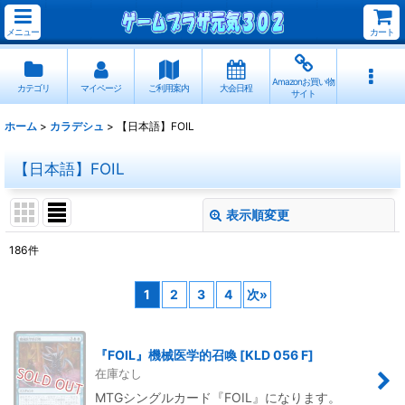
メニュー
カート
Amazonお買い物
カテゴリ
マイページ
ご利用案内
大会日程
サイト
ホーム
>
カラデシュ
>
【日本語】FOIL
【日本語】FOIL
表示順変更
閉じる
186
件
表示数
:
1
2
3
4
次
»
並び順
:
『FOIL』機械医学的召喚
[
KLD 056 F
]
絞り込む
在庫なし
MTGシングルカード『FOIL』になります。