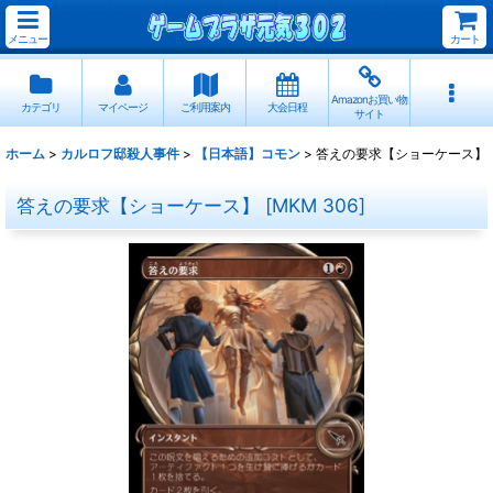
メニュー
カート
Amazonお買い物
カテゴリ
マイページ
ご利用案内
大会日程
サイト
ホーム
>
カルロフ邸殺人事件
>
【日本語】コモン
>
答えの要求【ショーケース】
答えの要求【ショーケース】
[
MKM 306
]