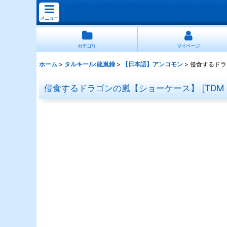
メニュー
カテゴリ
マイページ
ホーム
>
タルキール:龍嵐録
>
【日本語】アンコモン
>
侵食するドラ
侵食するドラゴンの嵐【ショーケース】
[
TDM 