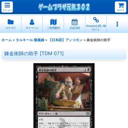
メニュー
カート
Amazonお買い物
カテゴリ
マイページ
ご利用案内
大会日程
サイト
ホーム
>
タルキール:龍嵐録
>
【日本語】アンコモン
>
錬金術師の助手
錬金術師の助手
[
TDM 071
]