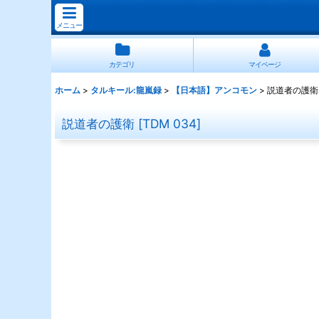
メニュー
カテゴリ
マイページ
ホーム
>
タルキール:龍嵐録
>
【日本語】アンコモン
>
説道者の護衛
説道者の護衛
[
TDM 034
]