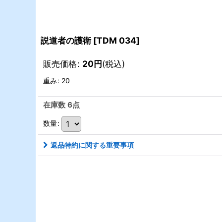
説道者の護衛
[
TDM 034
]
販売価格
:
20
円
(税込)
重み
:
20
在庫数 6点
数量
:
返品特約に関する重要事項