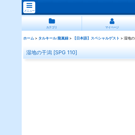
メニュー
カテゴリ
マイページ
ホーム
>
タルキール:龍嵐録
>
【日本語】スペシャルゲスト
>
湿地の
湿地の干潟
[
SPG 110
]