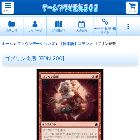
メニュー
カート
Amazonお買い物
カテゴリ
マイページ
ご利用案内
大会日程
サイト
ホーム
>
ファウンデーションズ
>
【日本語】コモン
>
ゴブリン奇襲
ゴブリン奇襲
[
FDN 200
]