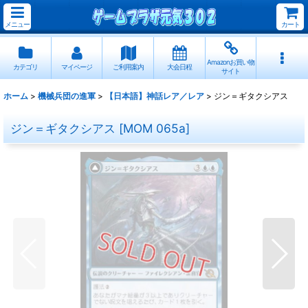
メニュー
カート
Amazonお買い物
カテゴリ
マイページ
ご利用案内
大会日程
サイト
ホーム
>
機械兵団の進軍
>
【日本語】神話レア／レア
>
ジン＝ギタクシアス
ジン＝ギタクシアス
[
MOM 065a
]