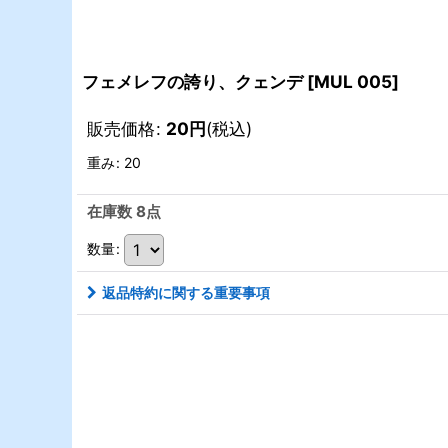
フェメレフの誇り、クェンデ
[
MUL 005
]
販売価格
:
20
円
(税込)
重み
:
20
在庫数 8点
数量
:
返品特約に関する重要事項