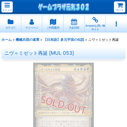
メニュー
カート
Amazonお買い物
カテゴリ
マイページ
ご利用案内
大会日程
サイト
ホーム
>
機械兵団の進軍
>
【日本語】多元宇宙の伝説
>
ニヴ＝ミゼット再誕
ニヴ＝ミゼット再誕
[
MUL 053
]