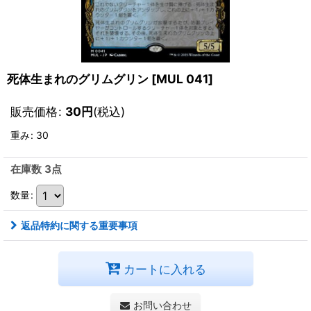
死体生まれのグリムグリン
[
MUL 041
]
販売価格
:
30
円
(税込)
重み
:
30
在庫数 3点
数量
:
返品特約に関する重要事項
カートに入れる
お問い合わせ