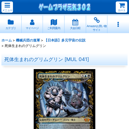
メニュー
カート
Amazonお買い物
カテゴリ
マイページ
ご利用案内
大会日程
サイト
ホーム
>
機械兵団の進軍
>
【日本語】多元宇宙の伝説
>
死体生まれのグリムグリン
死体生まれのグリムグリン
[
MUL 041
]