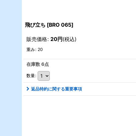
飛び立ち
[
BRO 065
]
販売価格
:
20
円
(税込)
重み
:
20
在庫数 6点
数量
:
返品特約に関する重要事項