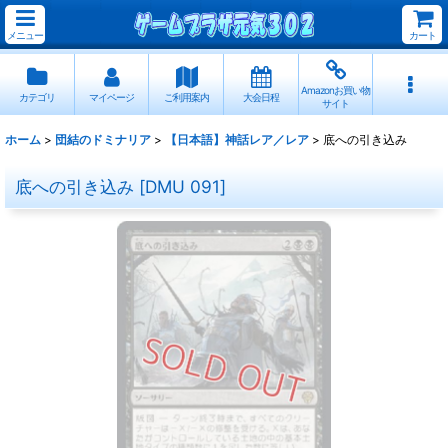
メニュー
カート
Amazonお買い物
カテゴリ
マイページ
ご利用案内
大会日程
サイト
ホーム
>
団結のドミナリア
>
【日本語】神話レア／レア
>
底への引き込み
底への引き込み
[
DMU 091
]