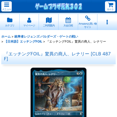
メニュー
カート
Amazonお買い物
カテゴリ
マイページ
ご利用案内
大会日程
サイト
ホーム
>
統率者レジェンズ:バルダーズ・ゲートの戦い
>
【日本語】エッチングFOIL
>
『エッチングFOIL』驚異の商人、レナリー
『エッチングFOIL』驚異の商人、レナリー
[
CLB 487
F
]