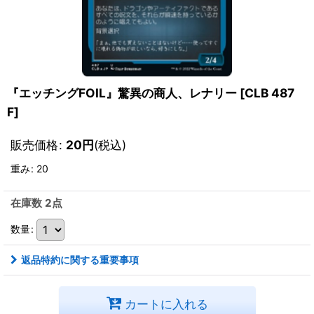
『エッチングFOIL』驚異の商人、レナリー
[
CLB 487
F
]
販売価格
:
20
円
(税込)
重み
:
20
在庫数 2点
数量
:
返品特約に関する重要事項
カートに入れる