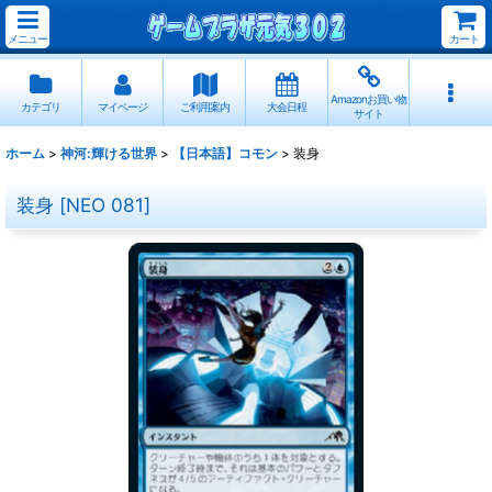
メニュー
カート
Amazonお買い物
カテゴリ
マイページ
ご利用案内
大会日程
サイト
ホーム
>
神河:輝ける世界
>
【日本語】コモン
>
装身
装身
[
NEO 081
]