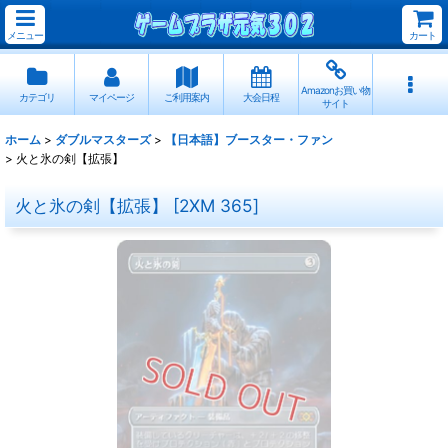
メニュー
カート
Amazonお買い物
カテゴリ
マイページ
ご利用案内
大会日程
サイト
ホーム
>
ダブルマスターズ
>
【日本語】ブースター・ファン
>
火と氷の剣【拡張】
火と氷の剣【拡張】
[
2XM 365
]