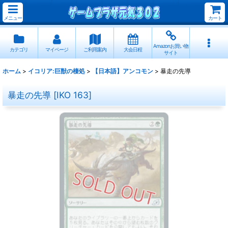
メニュー
カート
Amazonお買い物
カテゴリ
マイページ
ご利用案内
大会日程
サイト
ホーム
>
イコリア:巨獣の棲処
>
【日本語】アンコモン
>
暴走の先導
暴走の先導
[
IKO 163
]