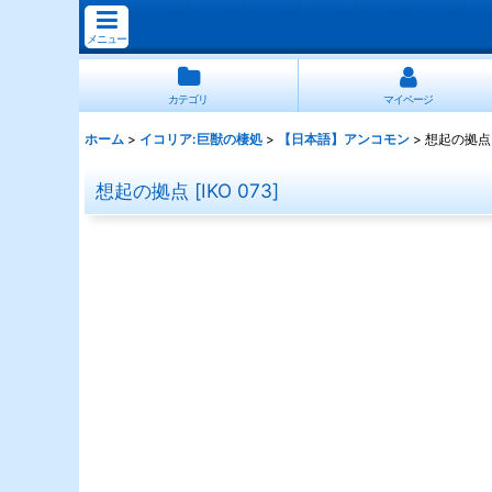
メニュー
カテゴリ
マイページ
ホーム
>
イコリア:巨獣の棲処
>
【日本語】アンコモン
>
想起の拠点
想起の拠点
[
IKO 073
]