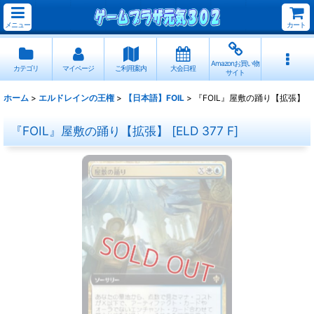
メニュー
カート
Amazonお買い物
カテゴリ
マイページ
ご利用案内
大会日程
サイト
ホーム
>
エルドレインの王権
>
【日本語】FOIL
>
『FOIL』屋敷の踊り【拡張】
『FOIL』屋敷の踊り【拡張】
[
ELD 377 F
]