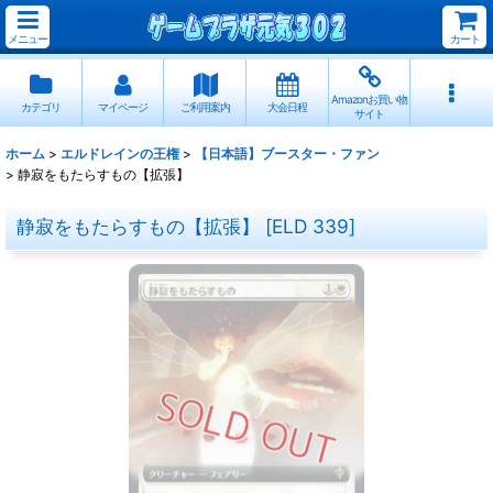
メニュー
カート
Amazonお買い物
カテゴリ
マイページ
ご利用案内
大会日程
サイト
ホーム
>
エルドレインの王権
>
【日本語】ブースター・ファン
>
静寂をもたらすもの【拡張】
静寂をもたらすもの【拡張】
[
ELD 339
]