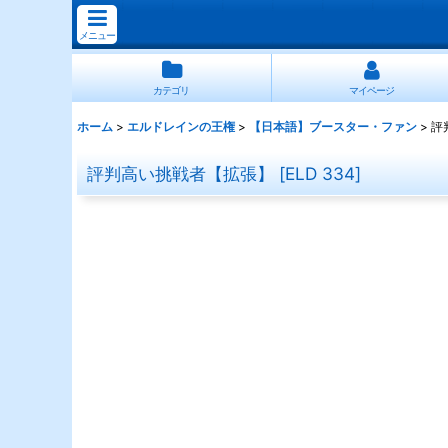
メニュー
カテゴリ
マイページ
ホーム
>
エルドレインの王権
>
【日本語】ブースター・ファン
>
評
評判高い挑戦者【拡張】
[
ELD 334
]