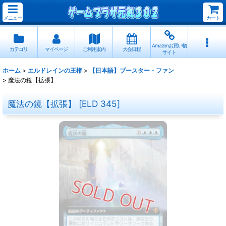
メニュー
カート
Amazonお買い物
カテゴリ
マイページ
ご利用案内
大会日程
サイト
ホーム
>
エルドレインの王権
>
【日本語】ブースター・ファン
>
魔法の鏡【拡張】
魔法の鏡【拡張】
[
ELD 345
]