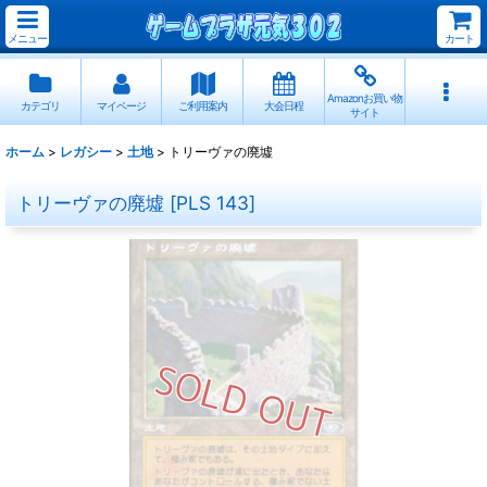
メニュー
カート
Amazonお買い物
カテゴリ
マイページ
ご利用案内
大会日程
サイト
ホーム
>
レガシー
>
土地
>
トリーヴァの廃墟
トリーヴァの廃墟
[
PLS 143
]