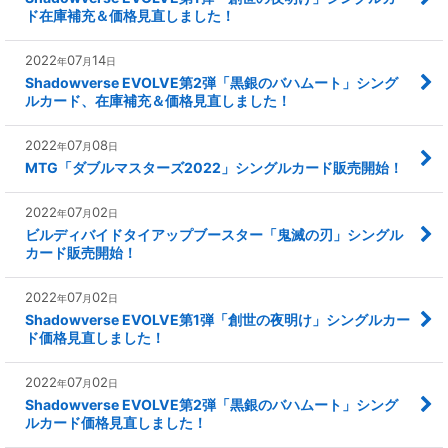
ド在庫補充＆価格見直しました！
2022
07
14
年
月
日
Shadowverse EVOLVE第2弾「黒銀のバハムート」シング
ルカード、在庫補充＆価格見直しました！
2022
07
08
年
月
日
MTG「ダブルマスターズ2022」シングルカード販売開始！
2022
07
02
年
月
日
ビルディバイドタイアップブースター「鬼滅の刃」シングル
カード販売開始！
2022
07
02
年
月
日
Shadowverse EVOLVE第1弾「創世の夜明け」シングルカー
ド価格見直しました！
2022
07
02
年
月
日
Shadowverse EVOLVE第2弾「黒銀のバハムート」シング
ルカード価格見直しました！