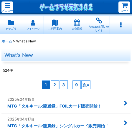
メニュー
カート
Amazonお買い物
カテゴリ
マイページ
ご利用案内
大会日程
サイト
ホーム
>
What's New
What's New
524
件
1
2
3
...
9
次
»
2025
04
18
年
月
日
MTG「タルキール:龍嵐録」FOILカード販売開始！
2025
04
17
年
月
日
MTG「タルキール:龍嵐録」シングルカード販売開始！