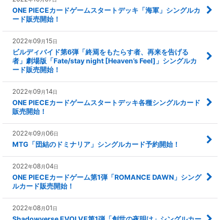
ONE PIECEカードゲームスタートデッキ「海軍」シングルカ
ード販売開始！
2022
09
15
年
月
日
ビルディバイド第6弾「終焉をもたらす者、再来を告げる
者」劇場版「Fate/stay night [Heaven’s Feel]」シングルカ
ード販売開始！
2022
09
14
年
月
日
ONE PIECEカードゲームスタートデッキ各種シングルカード
販売開始！
2022
09
06
年
月
日
MTG「団結のドミナリア」シングルカード予約開始！
2022
08
04
年
月
日
ONE PIECEカードゲーム第1弾「ROMANCE DAWN」シング
ルカード販売開始！
2022
08
01
年
月
日
Shadowverse EVOLVE第1弾「創世の夜明け」シングルカー