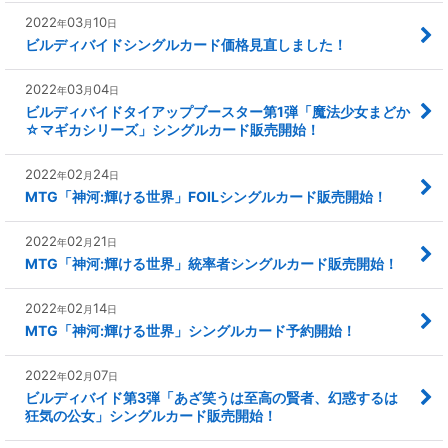
2022
03
10
年
月
日
ビルディバイドシングルカード価格見直しました！
2022
03
04
年
月
日
ビルディバイドタイアップブースター第1弾「魔法少女まどか
☆マギカシリーズ」シングルカード販売開始！
2022
02
24
年
月
日
MTG「神河:輝ける世界」FOILシングルカード販売開始！
2022
02
21
年
月
日
MTG「神河:輝ける世界」統率者シングルカード販売開始！
2022
02
14
年
月
日
MTG「神河:輝ける世界」シングルカード予約開始！
2022
02
07
年
月
日
ビルディバイド第3弾「あざ笑うは至高の賢者、幻惑するは
狂気の公女」シングルカード販売開始！