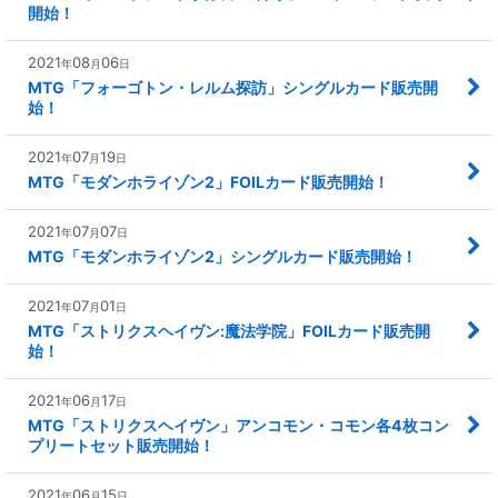
開始！
2021
08
06
年
月
日
MTG「フォーゴトン・レルム探訪」シングルカード販売開
始！
2021
07
19
年
月
日
MTG「モダンホライゾン2」FOILカード販売開始！
2021
07
07
年
月
日
MTG「モダンホライゾン2」シングルカード販売開始！
2021
07
01
年
月
日
MTG「ストリクスヘイヴン:魔法学院」FOILカード販売開
始！
2021
06
17
年
月
日
MTG「ストリクスヘイヴン」アンコモン・コモン各4枚コン
プリートセット販売開始！
2021
06
15
年
月
日