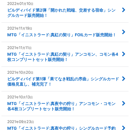
2022
01
10
年
月
日
ビルディバイド第2弾「開かれた戦端、交差する宿命」シン
グルカード販売開始！
2021
11
19
年
月
日
MTG「イニストラード:真紅の契り」FOILカード販売開始！
2021
11
11
年
月
日
MTG「イニストラード:真紅の契り」アンコモン、コモン各4
枚コンプリートセット販売開始！
2021
10
20
年
月
日
ビルディバイド第1弾「果てなき戦乱の序曲」シングルカード
価格見直し、補充完了！
2021
10
13
年
月
日
MTG「イニストラード:真夜中の狩り」アンコモン・コモン
各4枚コンプリートセット販売開始！
2021
09
23
年
月
日
MTG「イニストラード:真夜中の狩り」シングルカード予約