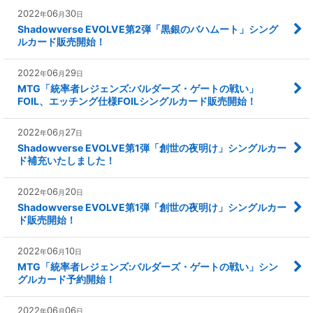
2022
06
30
年
月
日
Shadowverse EVOLVE第2弾「黒銀のバハムート」シング
ルカード販売開始！
2022
06
29
年
月
日
MTG「統率者レジェンズ:バルダーズ・ゲートの戦い」
FOIL、エッチング仕様FOILシングルカード販売開始！
2022
06
27
年
月
日
Shadowverse EVOLVE第1弾「創世の夜明け」シングルカー
ド補充いたしました！
2022
06
20
年
月
日
Shadowverse EVOLVE第1弾「創世の夜明け」シングルカー
ド販売開始！
2022
06
10
年
月
日
MTG「統率者レジェンズ:バルダーズ・ゲートの戦い」シン
グルカード予約開始！
2022
06
06
年
月
日