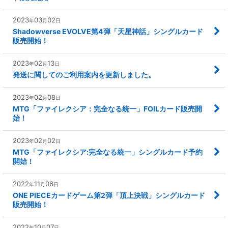
2023
03
02
年
月
日
Shadowverse EVOLVE第4弾「天星神話」シングルカード
販売開始！
2023
02
13
年
月
日
発送に関してのご利用案内を更新しました。
2023
02
08
年
月
日
MTG「ファイレクシア：完全なる統一」FOILカード販売開
始！
2023
02
02
年
月
日
MTG「ファイレクシア:完全なる統一」シングルカード予約
開始！
2022
11
06
年
月
日
ONE PIECEカードゲーム第2弾「頂上決戦」シングルカード
販売開始！
2022
10
07
年
月
日