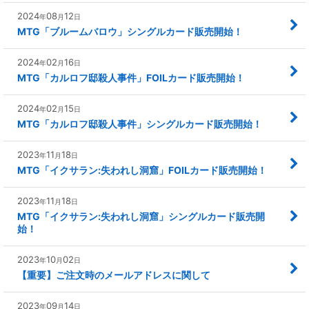
2024
08
12
年
月
日
MTG「ブルームバロウ」シングルカード販売開始！
2024
02
16
年
月
日
MTG「カルロフ邸殺人事件」FOILカード販売開始！
2024
02
15
年
月
日
MTG「カルロフ邸殺人事件」シングルカード販売開始！
2023
11
18
年
月
日
MTG「イクサラン:失われし洞窟」FOILカード販売開始！
2023
11
18
年
月
日
MTG「イクサラン:失われし洞窟」シングルカード販売開
始！
2023
10
02
年
月
日
【重要】ご注文時のメールアドレスに関して
2023
09
14
年
月
日