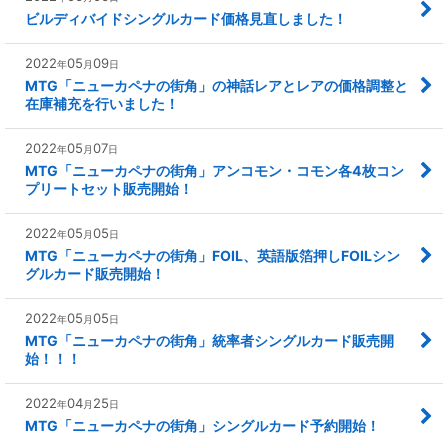
ビルディバイドシングルカード価格見直しました！
2022
05
09
年
月
日
MTG「ニューカペナの街角」の神話レアとレアの価格調整と
在庫補充を行いました！
2022
05
07
年
月
日
MTG「ニューカペナの街角」アンコモン・コモン各4枚コン
プリートセット販売開始！
2022
05
05
年
月
日
MTG「ニューカペナの街角」FOIL、英語版箔押しFOILシン
グルカード販売開始！
2022
05
05
年
月
日
MTG「ニューカペナの街角」統率者シングルカード販売開
始！！！
2022
04
25
年
月
日
MTG「ニューカペナの街角」シングルカード予約開始！