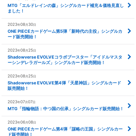
MTG「エルドレインの森」シングルカード補充＆価格見直し
ました！
2023
08
30
年
月
日
ONE PIECEカードゲーム第5弾「新時代の主役」シングルカ
ード販売開始！
2023
08
25
年
月
日
Shadowverse EVOLVEコラボブースター「アイドルマスタ
ーシンデレラガールズ」シングルカード販売開始！
2023
08
25
年
月
日
Shadowverse EVOLVE第4弾「天星神話」シングルカード
販売開始！
2023
07
07
年
月
日
MTG「指輪物語：中つ国の伝承」シングルカード販売開始！
2023
06
08
年
月
日
ONE PIECEカードゲーム第4弾「謀略の王国」シングルカー
ド販売開始！